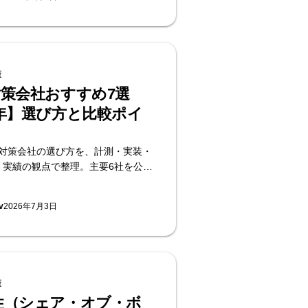
供するSupasaito編。
策
対策会社おすすめ7選
6年】選び方と比較ポイ
IO対策会社の選び方を、計測・実装・
・実績の観点で整理。主要6社を公開
し、実装まで担う立場から選定基準
。無料のAI可視性診断を提供する
v
2026年7月3日
編。
策
視性（シェア・オブ・ボ