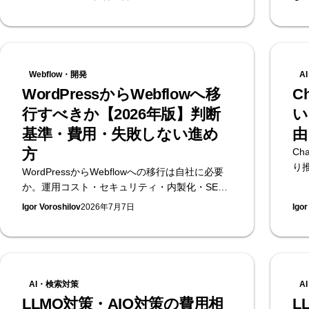
が
すると思います。「ただサイトが欲しい」だけ
を
であれば、WebflowやWix、Studioなどのノーコ
ードツールを使用することで、無料で簡単にホ
ームページを作ることができます。 ただ、サイ
トを作る目的が「ブランドのイメージをよくし
Webflow・開発
A
たい」や「集客したい」「商品を売りたい」と
WordPressからWebflowへ移
C
いうものであれば、その目的を達成するための
行すべきか【2026年版】判断
い
サイトを作る必要があります。 そのためには、
ブランドのイメージに合うデザインの作成、ロ
基準・費用・失敗しない進め
由
ードの早いソースコードを構築、検索に最適な
方
Ch
構造とコンテンツを作成など、様々な知識とス
り
WordPressからWebflowへの移行は自社に必要
キルが必要になります。 制作工数のかかるこの
直
か。運用コスト・セキュリティ・内製化・SEO
仕事を社内で行うか、外部の制作会社かフリー
き。
の観点から移行すべきケースとWordPressに残
ランスに外注するかは、難しい判断になってき
Igor Voroshilov
2026年7月7日
Igor
ま
るべきケースを整理し、SEOを落とさない移行
ます。 その判断をしやすくするために、それぞ
の進め方と費用の考え方まで、日本初の
れのメリットとデメリットについて詳しく説明
Webflow公式エンタープライズパートナーが解
していきます。
説します。
AI・検索対策
A
LLMO対策・AIO対策の費用相
L