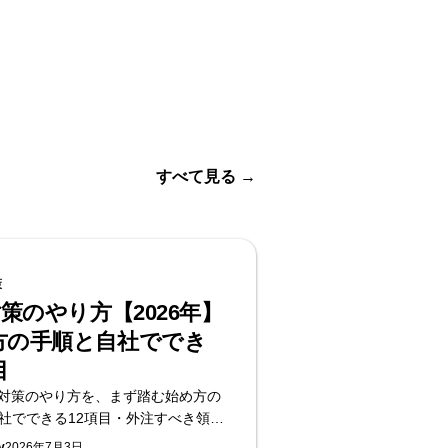
すべて見る
→
策
対策のやり方【2026年】
方の手順と自社ででき
目
IO対策のやり方を、まず踏む始め方の
社でできる12項目・外注すべき領域
説。構造・コンテンツ・外部シグナ
v
2026年7月3日