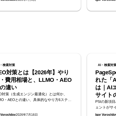
・発注時の注意点を、無料のAI可視性診断を
ル・計測の
するSupasaitoがまとめます。
きかの見極め
るSupasait
I・検索対策
AI・検索対
EO対策とは【2026年】やり
PageSp
・費用相場と、LLMO・AEO
れた「Ag
の違い
は｜A
サイト
EO対策（生成エンジン最適化）とは何か、
LMO・AEOとの違い、具体的なやり方6ステッ
PSIの新項目A
、費用相場までを2026年時点の公開データで
ェントがサ
。無料のAI可視性診断を提供するSupasaito
（llms.t
 Voroshilov
2026年7月16日
Igor Voroshilo