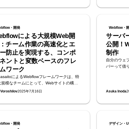
ebflow・開発
Webflow・
ebflowによる大規模Web開
サーバ
：チーム作業の高速化とエ
公開！W
ー防止を実現する、コンポ
制作
ネントと変数ベースのフレ
自分のウェ
バーって借
ムワーク
持っている
pasaitoによるWebflowフレームワークは、特
れまでは、
大規模なチームにとって、Webサイトの構築
ー」という
管理を簡素化します。プロパティ、構造化変
 Voroshilov
2025年7月16日
定しないと
Asuka Inoda
2
、明確な CSS クラス命名を備えたコンポーネ
Webflo
トを使用することで、デザインのボトルネッ
コードツー
、偶発的なスタイルの変更、不一致などの一
トを公開す
的な課題に対処します。このシステムによ
サーバーって
、スピード、柔軟性、ローカリゼーション、
を使えば必
ebflow・開発
デザイン・UI
ザインコントロールが向上し、一貫性があ