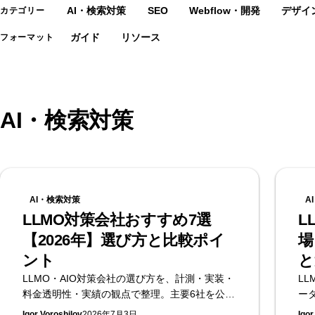
AI・検索対策
SEO
Webflow・開発
デザイン
カテゴリー
ガイド
リソース
フォーマット
AI・検索対策
AI・検索対策
A
LLMO対策会社おすすめ7選
L
【2026年】選び方と比較ポイ
場
ント
と
LLMO・AIO対策会社の選び方を、計測・実装・
LL
料金透明性・実績の観点で整理。主要6社を公開
ー
情報で比較し、実装まで担う立場から選定基準
は
Igor Voroshilov
2026年7月3日
Igor