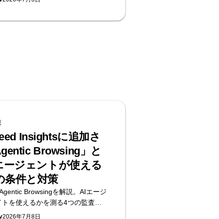
4層で手順化します。何から始めるべ
は、無料のAI可視性診断を提供す
oへ。
策
eed Insightsに追加さ
entic Browsing」と
Iエージェントが使える
の条件と対策
gentic Browsingを解説。AIエージ
イトを使えるかを測る4つの監査
xt等）と60秒セルフチェック。無料のAI
v
2026年7月8日