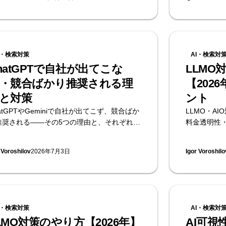
、生成AI検索で引用・推奨されるための実務
可視性診断を提
まとめます。
I・検索対策
AI・検索対
hatGPTで自社が出てこな
LLMO
・競合ばかり推奨される理
【202
と対策
ント
atGPTやGeminiで自社が出てこず、競合ばか
LLMO・A
推奨される——その5つの理由と、それぞれの
料金透明性
し方を解説。15分でできるセルフチェック付
情報で比較
無料のAI可視性診断を提供するSupasaitoが
をまとめます
 Voroshilov
2026年7月3日
Igor Voroshilo
とめます。
Supasaito
I・検索対策
AI・検索対
LMO対策のやり方【2026年】
AI可