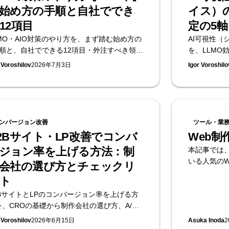
始め方の手順と自社ででき
イス）
12項目
定の5軸
LMO・AIO対策のやり方を、まず踏む始め方の
AI可視性（
手順と、自社でできる12項目・外注すべき領域
を、LLMO
分けて解説。構造・コンテンツ・外部シグナ
KPIが通用
 Voroshilov
2026年7月3日
Igor Voroshilo
・計測の4層で手順化します。何から始めるべ
方、月次レポ
かの見極めは、無料のAI可視性診断を提供す
診断を提供する
upasaitoへ。
ンバージョン改善
ツール・業
2Bサイト・LP改善でコンバ
Web
ジョン率を上げる方法：制
本記事では
いる人気の
会社の選び方とチェックリ
ト
2BサイトとLPのコンバージョン率を上げる方
を、CROの基礎から制作会社の選び方、A/B
スト・アクセス解析の実務、チェックリスト
 Voroshilov
2026年6月15日
Asuka Inoda
2
で体系的に解説します。