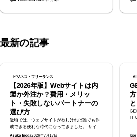
をまとめます。無料のAI可視性診断を提供する
方
Supasaito編。
提供
最新の記事
ビジネス・フリーランス
A
【2026年版】Webサイトは内
G
製か外注か？費用・メリッ
方
ト・失敗しないパートナーの
と
選び方
G
L
近頃では、ウェブサイトが欲しければ誰でも作
プ
成できる便利な時代になってきました。 サイト
整理
を作成する際、何か目的を持ってサイトを作成
Asuka Inoda
2026年7月17日
Igor