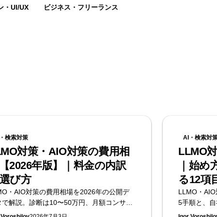
・UI/UX
ビジネス・フリーランス
I・検索対策
AI・検索対
LMO対策・AIO対策の費用相
LLMO
【2026年版】｜料金の内訳
｜始め
選び方
る12項
MO・AIO対策の費用相場を2026年の公開デ
LLMO・A
タで解説。診断は10〜50万円、月額コンサル
5手順と、自
15〜80万円が中心です。料金の内訳・選び
に分けて解
 Voroshilov
2026年7月3日
Igor Voroshilo