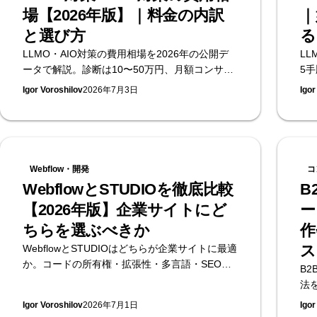
場【2026年版】｜料金の内訳
｜
と選び方
る
LLMO・AIO対策の費用相場を2026年の公開デ
L
ータで解説。診断は10〜50万円、月額コンサル
5
は15〜80万円が中心です。料金の内訳・選び
に
Igor Voroshilov
2026年7月3日
Igor
方・発注時の注意点を、無料のAI可視性診断を
ル
提供するSupasaitoがまとめます。
き
るS
Webflow・開発
コ
WebflowとSTUDIOを徹底比較
B
【2026年版】企業サイトにど
ー
ちらを選ぶべきか
作
ス
WebflowとSTUDIOはどちらが企業サイトに最適
か。コードの所有権・拡張性・多言語・SEO・
B
料金・日本語サポートを実務目線で比較しま
法
す。日本初のWebflow公式エンタープライズパ
テ
Igor Voroshilov
2026年7月1日
Igor
ートナーであるSupasaitoが、ケース別の選び方
ま