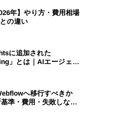
026年】やり方・費用相場
Oとの違い
sightsに追加された
owsing」とは｜AIエージェン
トの条件と対策
らWebflowへ移行すべきか
判断基準・費用・失敗しない