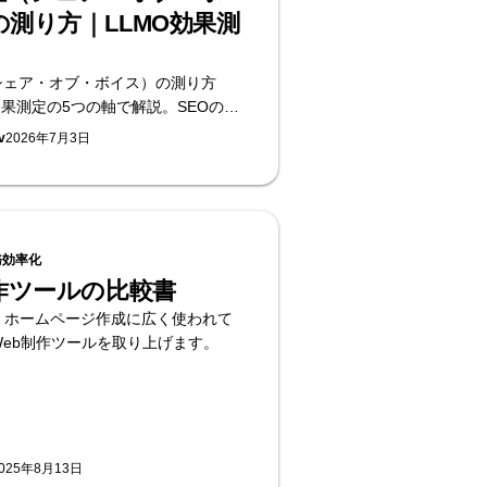
の測り方｜LLMO効果測
シェア・オブ・ボイス）の測り方
効果測定の5つの軸で解説。SEOの
しない理由、プロンプトパネルの作り
v
2026年7月3日
ートの見方まで。無料のAI可視性
Supasaito編。
務効率化
制作ツールの比較書
、ホームページ作成に広く使われて
Web制作ツールを取り上げます。
025年8月13日