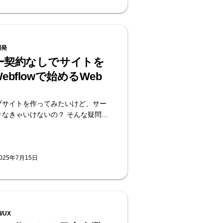
開発
ー契約なしでサイトを
ebflowで始めるWeb
ブサイトを作ってみたいけど、サー
りなきゃいけないの？ そんな疑問を
方、多いのではないでしょうか。 こ
ウェブサイトを作るには「サーバ
ものを契約して、自分でいろいろ設
いけませんでした。でも今は、
025年7月15日
w（ウェブフロー）のような便利なノー
ルを使えば、サーバーなしでもサイ
ることが可能です！ この記事では、
そもそも何なのか、なぜWebflow
要ないのか、を初心者の方向けにわ
/UX