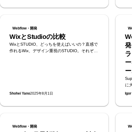
と移行の考え方まで解説します。
Webflow・開発
W
WixとStudioの比較
W
発
WixとSTUDIO、どっちを使えばいいの？直感で
作れるWix、デザイン重視のSTUDIO。それぞれ
ラ
の特徴をやさしく解説。さらに「Webflow」と
ー
いうプロ仕様ツールもご紹介します！
ー
Su
に
と
Shohei Yano
2025年8月1日
Igor
数
ン
ク
般
り
Webflow・開発
W
デ