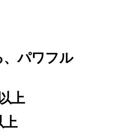
る、パワフル
人以上
以上