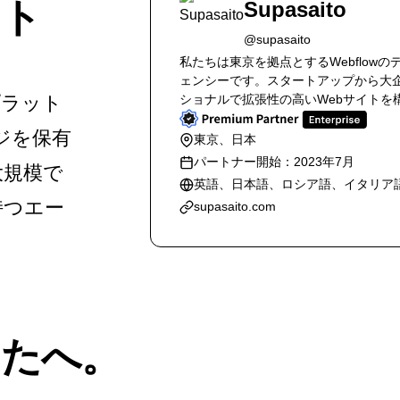
ート
Supasaito
@supasaito
私たちは東京を拠点とするWebflow
ェンシーです。スタートアップから大
プラット
ショナルで拡張性の高いWebサイトを
ッジを保有
東京、日本
パートナー開始：2023年7月
大規模で
英語、日本語、ロシア語、イタリア
持つエー
supasaito.com
なたへ。