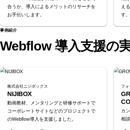
合うか、導入によるメリットのリサーチを
える
お手伝いします。
す
事例紹介
Webflow 導入支援の
株式会社ニジボックス
フォ
NIJIBOX
GR
CO
動画教材、メンタリングと研修サポートで
カン
コーポレートサイトなどのプロジェクトで
相
のWebflow導入を支援しました。