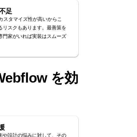
不足
w はカスタマイズ性が高いからこ
るリスクもあります。最善策を
専門家がいれば実装はスムーズ
。
bflow を効
援
術や設計の悩みに対して、その