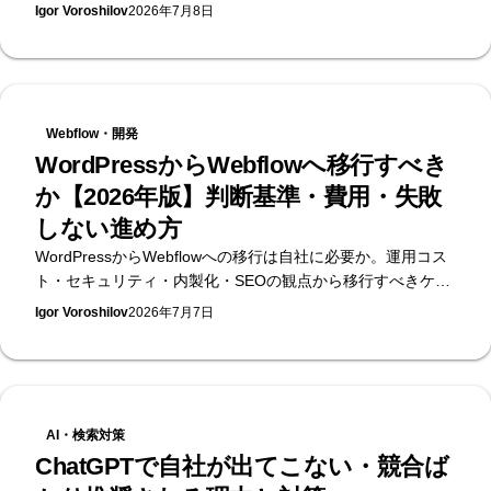
ェック。無料のAI可視性診断を提供するSupasaito編。
Igor Voroshilov
2026年7月8日
Webflow・開発
WordPressからWebflowへ移行すべき
か【2026年版】判断基準・費用・失敗
しない進め方
WordPressからWebflowへの移行は自社に必要か。運用コス
ト・セキュリティ・内製化・SEOの観点から移行すべきケー
スとWordPressに残るべきケースを整理し、SEOを落とさな
Igor Voroshilov
2026年7月7日
い移行の進め方と費用の考え方まで、日本初のWebflow公式
エンタープライズパートナーが解説します。
AI・検索対策
ChatGPTで自社が出てこない・競合ば