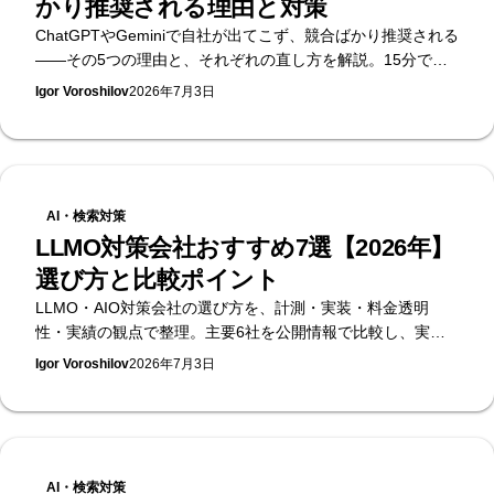
かり推奨される理由と対策
ChatGPTやGeminiで自社が出てこず、競合ばかり推奨される
——その5つの理由と、それぞれの直し方を解説。15分でで
きるセルフチェック付き。無料のAI可視性診断を提供する
Igor Voroshilov
2026年7月3日
Supasaitoがまとめます。
AI・検索対策
LLMO対策会社おすすめ7選【2026年】
選び方と比較ポイント
LLMO・AIO対策会社の選び方を、計測・実装・料金透明
性・実績の観点で整理。主要6社を公開情報で比較し、実装
まで担う立場から選定基準をまとめます。無料のAI可視性診
Igor Voroshilov
2026年7月3日
断を提供するSupasaito編。
AI・検索対策