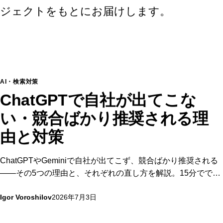
ジェクトをもとにお届けします。
AI・検索対策
ChatGPTで自社が出てこな
い・競合ばかり推奨される理
由と対策
ChatGPTやGeminiで自社が出てこず、競合ばかり推奨される
——その5つの理由と、それぞれの直し方を解説。15分ででき
るセルフチェック付き。無料のAI可視性診断を提供する
Igor Voroshilov
2026年7月3日
Supasaitoがまとめます。