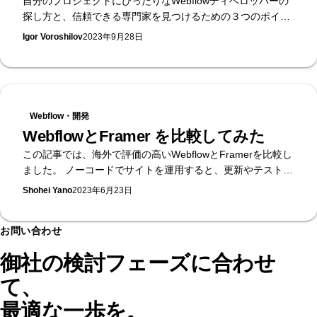
自分のプロジェクトにぴったりなWebflowディベロッパーの
探し方と、信頼できる専門家を見つけるための３つのポイン
ト
Igor Voroshilov
2023年9月28日
Webflow・開発
WebflowとFramer を比較してみた
この記事では、海外で評価の高いWebflowとFramerを比較し
ました。 ノーコードでサイトを運用すると、更新やテスト、
分析・改善が素早くでき、管理も簡単です。 フリーランスデ
Shohei Yano
2023年6月23日
ザイナーにとっても、コーディング不要で開発が効率化でき
ます。 数あるノーコードツールの中で「どれを選ぶべきか」
お問い合わせ
「日本語対応のSTUDIOか、世界で人気のWebflowやFramer
か」と迷う方も多いでしょう。無駄な時間を避けるために、
御社の検討フェーズに合わせ
本記事が選択の参考になれば幸いです。
て、
最適な一歩を。