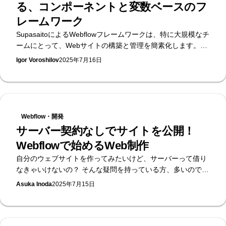
る、コンポーネントと変数ベースのフ
レームワーク
SupasaitoによるWebflowフレームワークは、特に大規模なチ
ームにとって、Webサイトの構築と管理を簡素化します。プ
ロパティ、構造化変数、明確な CSS クラス命名を備えたコ
Igor Voroshilov
2025年7月16日
ンポーネントを使用することで、デザインのボトルネック、
偶発的なスタイルの変更、不一致などの一般的な課題に対処
します。このシステムにより、スピード、柔軟性、ローカリ
ゼーション、デザインコントロールが向上し、一貫性があ
り、スケーラブルで、エラーのないWebflow開発が可能にな
Webflow・開発
ります。
サーバー契約なしでサイトを公開！
Webflowで始めるWeb制作
自分のウェブサイトを作ってみたいけど、サーバーって借り
なきゃいけないの？ そんな疑問を持っている方、多いのでは
ないでしょうか。 これまでは、ウェブサイトを作るには「サ
Asuka Inoda
2025年7月15日
ーバー」というものを契約して、自分でいろいろ設定しない
といけませんでした。でも今は、Webflow（ウェブフロー）
のような便利なノーコードツールを使えば、サーバーなしで
もサイトを公開することが可能です！ この記事では、サーバ