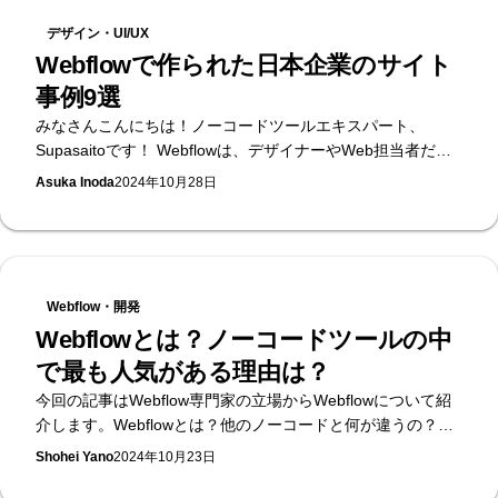
デザイン・UI/UX
Webflowで作られた日本企業のサイト
事例9選
みなさんこんにちは！ノーコードツールエキスパート、
Supasaitoです！ Webflowは、デザイナーやWeb担当者だけ
でもコーディングの知識ゼロでWebサイトを作成できるノー
Asuka Inoda
2024年10月28日
コードプラットフォームです。 日本でも、その多機能性とデ
ザインの自由度が高く評価され、多くの企業がWebflowを導
入しています。本記事では、Webflowで作られた日本のWeb
サイトをいくつかご紹介します。Webflowではいったいどん
なサイトが作れるのか、見ていきましょう！
Webflow・開発
Webflowとは？ノーコードツールの中
で最も人気がある理由は？
今回の記事はWebflow専門家の立場からWebflowについて紹
介します。Webflowとは？他のノーコードと何が違うの？大
企業もWordPressからWebflowに移行するそのメリットと
Shohei Yano
2024年10月23日
は？気になることを幅広く紹介します。