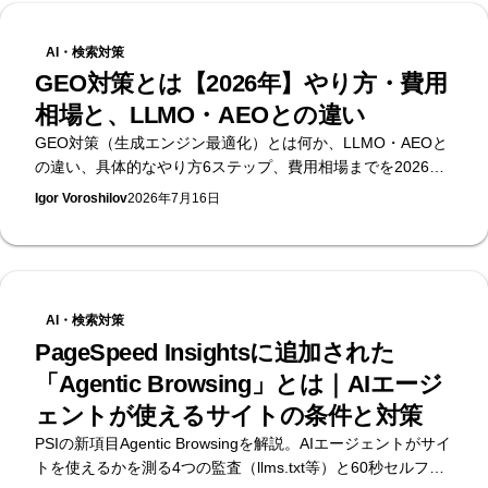
メージをよくしたい」や「集客したい」「商品を売りたい」
というものであれば、その目的を達成するためのサイトを作
AI・検索対策
る必要があります。 そのためには、ブランドのイメージに合
GEO対策とは【2026年】やり方・費用
うデザインの作成、ロードの早いソースコードを構築、検索
相場と、LLMO・AEOとの違い
に最適な構造とコンテンツを作成など、様々な知識とスキル
が必要になります。 制作工数のかかるこの仕事を社内で行う
GEO対策（生成エンジン最適化）とは何か、LLMO・AEOと
か、外部の制作会社かフリーランスに外注するかは、難しい
の違い、具体的なやり方6ステップ、費用相場までを2026年
判断になってきます。 その判断をしやすくするために、それ
時点の公開データで整理。無料のAI可視性診断を提供する
Igor Voroshilov
2026年7月16日
ぞれのメリットとデメリットについて詳しく説明していきま
Supasaitoが、生成AI検索で引用・推奨されるための実務をま
す。
とめます。
AI・検索対策
PageSpeed Insightsに追加された
「Agentic Browsing」とは｜AIエージ
ェントが使えるサイトの条件と対策
PSIの新項目Agentic Browsingを解説。AIエージェントがサイ
トを使えるかを測る4つの監査（llms.txt等）と60秒セルフチ