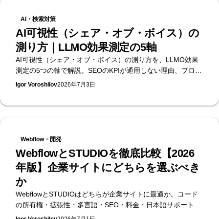
AI・検索対策
AI可視性（シェア・オブ・ボイス）の
測り方｜LLMO効果測定の5軸
AI可視性（シェア・オブ・ボイス）の測り方を、LLMO効果
測定の5つの軸で解説。SEOのKPIが通用しない理由、プロン
プトパネルの作り方、月次レポートの見方まで。無料のAI可
Igor Voroshilov
2026年7月3日
視性診断を提供するSupasaito編。
Webflow・開発
WebflowとSTUDIOを徹底比較【2026
年版】企業サイトにどちらを選ぶべき
か
WebflowとSTUDIOはどちらが企業サイトに最適か。コード
の所有権・拡張性・多言語・SEO・料金・日本語サポートを
実務目線で比較します。日本初のWebflow公式エンタープラ