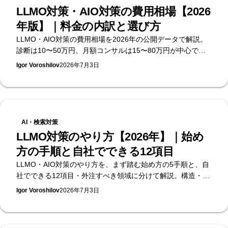
LLMO対策・AIO対策の費用相場【2026
年版】｜料金の内訳と選び方
LLMO・AIO対策の費用相場を2026年の公開データで解説。
診断は10〜50万円、月額コンサルは15〜80万円が中心で
す。料金の内訳・選び方・発注時の注意点を、無料のAI可視
Igor Voroshilov
2026年7月3日
性診断を提供するSupasaitoがまとめます。
AI・検索対策
LLMO対策のやり方【2026年】｜始め
方の手順と自社でできる12項目
LLMO・AIO対策のやり方を、まず踏む始め方の5手順と、自
社でできる12項目・外注すべき領域に分けて解説。構造・コ
ンテンツ・外部シグナル・計測の4層で手順化します。何か
Igor Voroshilov
2026年7月3日
ら始めるべきかの見極めは、無料のAI可視性診断を提供する
Supasaitoへ。