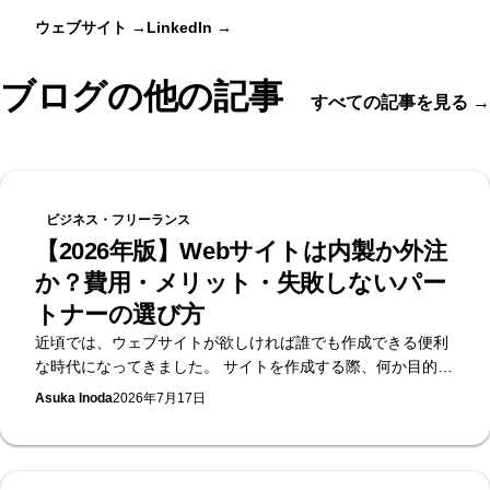
ウェブサイト
→
LinkedIn
→
ブログの他の記事
すべての記事を見る
→
ビジネス・フリーランス
【2026年版】Webサイトは内製か外注
か？費用・メリット・失敗しないパー
トナーの選び方
近頃では、ウェブサイトが欲しければ誰でも作成できる便利
な時代になってきました。 サイトを作成する際、何か目的を
持ってサイトを作成すると思います。「ただサイトが欲し
Asuka Inoda
2026年7月17日
い」だけであれば、WebflowやWix、Studioなどのノーコード
ツールを使用することで、無料で簡単にホームページを作る
ことができます。 ただ、サイトを作る目的が「ブランドのイ
メージをよくしたい」や「集客したい」「商品を売りたい」