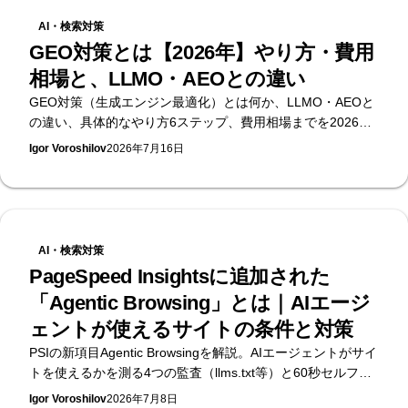
というものであれば、その目的を達成するためのサイトを作
AI・検索対策
る必要があります。 そのためには、ブランドのイメージに合
GEO対策とは【2026年】やり方・費用
うデザインの作成、ロードの早いソースコードを構築、検索
相場と、LLMO・AEOとの違い
に最適な構造とコンテンツを作成など、様々な知識とスキル
が必要になります。 制作工数のかかるこの仕事を社内で行う
GEO対策（生成エンジン最適化）とは何か、LLMO・AEOと
か、外部の制作会社かフリーランスに外注するかは、難しい
の違い、具体的なやり方6ステップ、費用相場までを2026年
判断になってきます。 その判断をしやすくするために、それ
時点の公開データで整理。無料のAI可視性診断を提供する
Igor Voroshilov
2026年7月16日
ぞれのメリットとデメリットについて詳しく説明していきま
Supasaitoが、生成AI検索で引用・推奨されるための実務をま
す。
とめます。
AI・検索対策
PageSpeed Insightsに追加された
「Agentic Browsing」とは｜AIエージ
ェントが使えるサイトの条件と対策
PSIの新項目Agentic Browsingを解説。AIエージェントがサイ
トを使えるかを測る4つの監査（llms.txt等）と60秒セルフチ
ェック。無料のAI可視性診断を提供するSupasaito編。
Igor Voroshilov
2026年7月8日